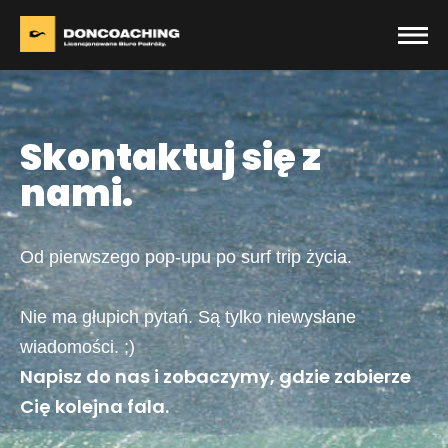
Skontaktuj się z
nami.
Od pierwszego pop-upu po surf trip życia.
Nie ma głupich pytań. Są tylko niewysłane
wiadomości. ;)
Napisz do nas i zobaczymy, gdzie zabierze
Cię kolejna fala.